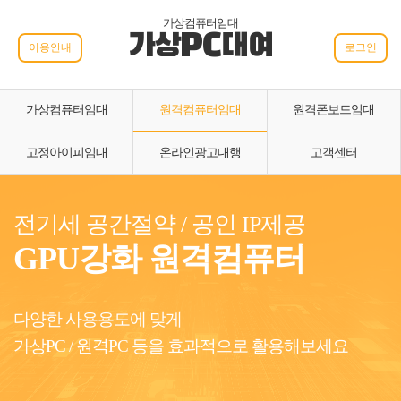
가상컴퓨터임대
가상PC대여
이용안내
로그인
가상컴퓨터임대
원격컴퓨터임대
원격폰보드임대
고정아이피임대
온라인광고대행
고객센터
전기세 공간절약 / 공인 IP제공
GPU강화 원격컴퓨터
다양한 사용용도에 맞게
가상PC / 원격PC 등을 효과적으로 활용해보세요