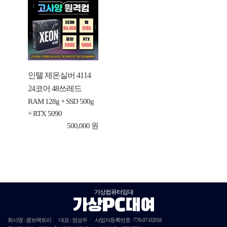
인텔 제온실버 4114
24코어 48쓰레드
RAM 128g + SSD 500g
+ RTX 5090
500,000 원
가상컴퓨터임대
가상PC대여
회사명 : 콤보팩트리
대표 : 정성우
사업자등록번호 :
778-07-02018