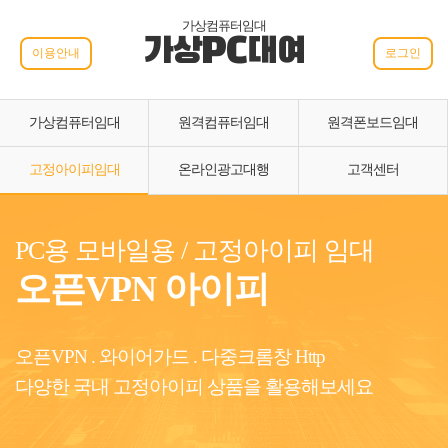
가상컴퓨터임대
가상PC대여
이용안내
로그인
가상컴퓨터임대
원격컴퓨터임대
원격폰보드임대
고정아이피임대
온라인광고대행
고객센터
PC용 모바일용 / 고정아이피 임대
오픈VPN 아이피
오픈VPN . 와이어가드 . 다중크롬창 Http
다양한 국내 고정아이피 상품을 활용해보세요